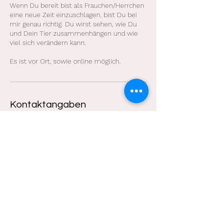
Wenn Du bereit bist als Frauchen/Herrchen
eine neue Zeit einzuschlagen, bist Du bei
mir genau richtig. Du wirst sehen, wie Du
und Dein Tier zusammenhängen und wie
viel sich verändern kann.
Es ist vor Ort, sowie online möglich.
Kontaktangaben
Währentruper Str. 64, 33813 Oerlinghausen,
Deutschland
+4917663733898
sanus-vivere@gmx.de