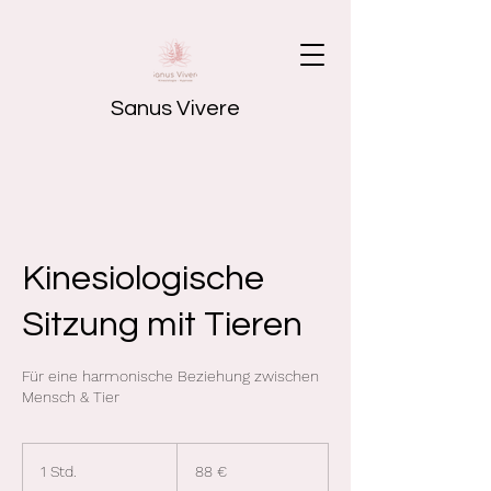
Sanus Vivere
Kinesiologische
Sitzung mit Tieren
Für eine harmonische Beziehung zwischen
Mensch & Tier
88
Euro
1 Std.
1
88 €