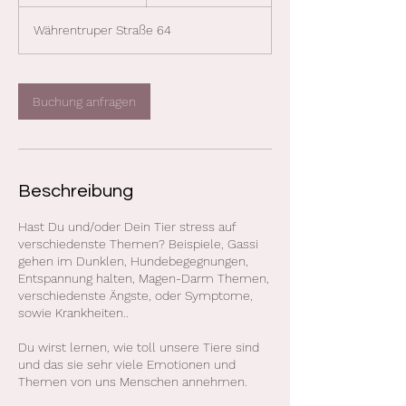
S
t
Währentruper Straße 64
d
Buchung anfragen
Beschreibung
Hast Du und/oder Dein Tier stress auf
verschiedenste Themen? Beispiele, Gassi
gehen im Dunklen, Hundebegegnungen,
Entspannung halten, Magen-Darm Themen,
verschiedenste Ängste, oder Symptome,
sowie Krankheiten..
Du wirst lernen, wie toll unsere Tiere sind
und das sie sehr viele Emotionen und
Themen von uns Menschen annehmen.