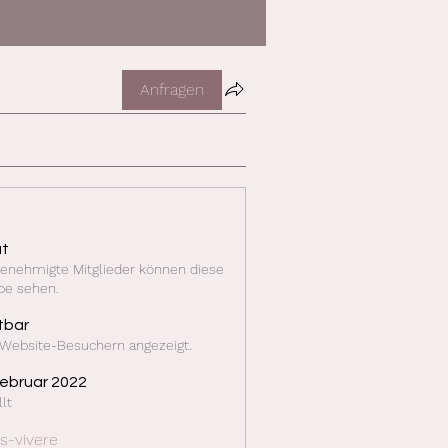
Anfragen
at
enehmigte Mitglieder können diese
pe sehen.
tbar
 Website-Besuchern angezeigt.
Februar 2022
llt
s-vivere