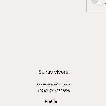
Erste
sanus-viver
Sanus Vivere
sanus-vivere@gmx.de
+49 (0)176 63733898