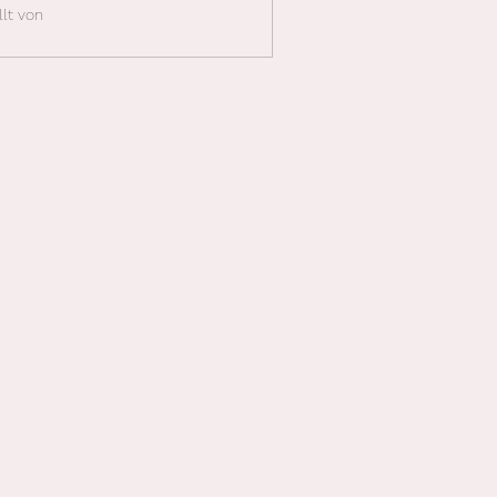
llt von
e